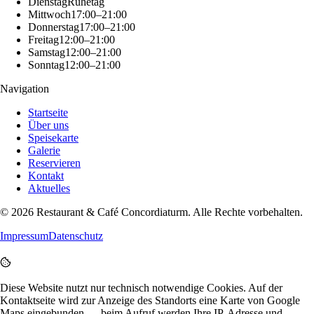
Dienstag
Ruhetag
Mittwoch
17:00–21:00
Donnerstag
17:00–21:00
Freitag
12:00–21:00
Samstag
12:00–21:00
Sonntag
12:00–21:00
Navigation
Startseite
Über uns
Speisekarte
Galerie
Reservieren
Kontakt
Aktuelles
©
2026
Restaurant & Café Concordiaturm
. Alle Rechte vorbehalten.
Impressum
Datenschutz
Diese Website nutzt nur technisch notwendige Cookies. Auf der
Kontaktseite wird zur Anzeige des Standorts eine Karte von Google
Maps eingebunden — beim Aufruf werden Ihre IP-Adresse und