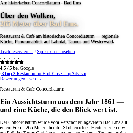
Am historischen Concordiaturm · Bad Ems
Über den Wolken,
265 Meter über Bad Ems.
Restaurant & Café am historischen Concordiaturm — regionale
Küche, Panoramablick auf Lahntal, Taunus und Westerwald.
Tisch reservieren
Speisekarte ansehen
4.5
/ 5
bei Google
·
3
Top
3
Restaurant in
Bad Ems
· TripAdvisor
Bewertungen lesen →
Restaurant & Café Concordiaturm
Ein Aussichtsturm aus dem Jahr 1861 —
und eine Küche, die den Blick wert ist.
Der Concordiaturm wurde vom Verschönerungsverein Bad Ems auf
einem Felsen 265 Meter über der Stadt errichtet. Heute servieren wir
am Fuß des Turms Gerichte aus regionalen Zutaten: Zander aus der