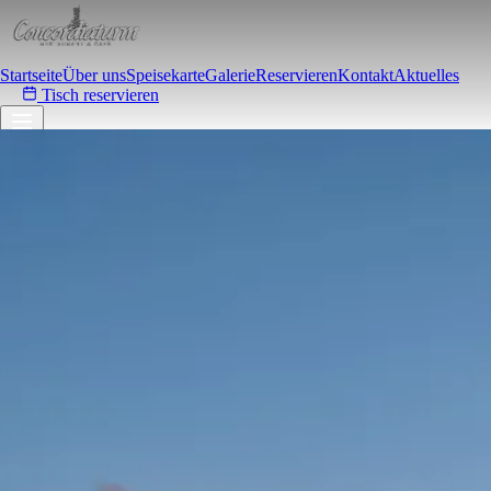
Startseite
Über uns
Speisekarte
Galerie
Reservieren
Kontakt
Aktuelles
Tisch reservieren